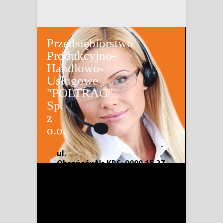
Przedsiębiorstwo
Produkcyjno-
Handlowo-
Usługowe
"POLTRAG"
Sp.
z
o.o.
ul.
Obrońców
Nr KRS: 0000 15 37
Pokoju 21
58
66-620
NIP: 926-13-34-733
Gubin
Regon: 9706 26 501
tel. (68)
455-40-02
WBK S.A. 17 1090