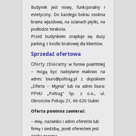
Budynek jest nowy, funkcjonalny i
estetyczny. Do każdego boksu osobna
brama wjazdowa, na ścianach płytki, na
podłodze terakota.
Przed budynkiem znajduje się duży
parking z kostki brukowej dla klientów.
Sprzedaż ofertowa
Oferty zbieramy
emnej
w formie pis
– mogą być nadsyłane mailowo na
adres: biuro@poltrag.pl z dopiskiem
„Oferta – Myjnia” lub na adres biura:
PPHU „Poltrag” Sp. z o.o., ul.
Obrońców Pokoju 21, 66-620 Gubin
Oferta powinna zawierać:
– imię, nazwisko i adres oferenta lub
firmę i siedzibę, jeżeli oferentem jest