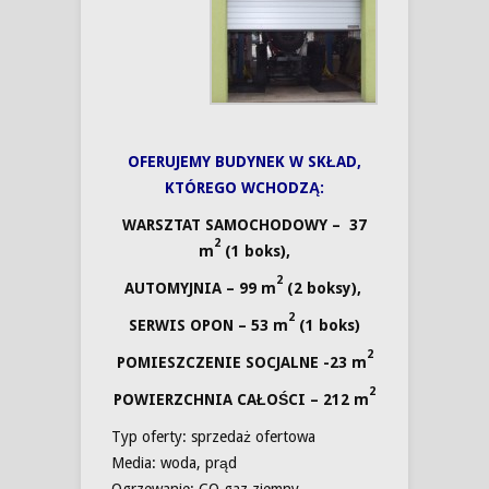
OFERUJEMY BUDYNEK W SKŁAD,
KTÓREGO WCHODZĄ:
WARSZTAT SAMOCHODOWY – 37
2
m
(1 boks),
2
AUTOMYJNIA – 99 m
(2 boksy),
2
SERWIS OPON – 53 m
(1 boks)
2
POMIESZCZENIE SOCJALNE -23 m
2
POWIERZCHNIA CAŁOŚCI – 212 m
Typ oferty: sprzedaż ofertowa
Media: woda, prąd