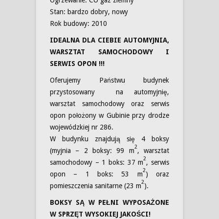
Ogrzewanie: CO gaz ziemny
Stan: bardzo dobry, nowy
Rok budowy: 2010
IDEALNA DLA CIEBIE AUTOMYJNIA,
WARSZTAT SAMOCHODOWY I
SERWIS OPON !!!
Oferujemy Państwu budynek
przystosowany na automyjnię,
warsztat samochodowy oraz serwis
opon położony w Gubinie przy drodze
wojewódzkiej nr 286.
W budynku znajdują się 4 boksy
2
(myjnia – 2 boksy: 99 m
, warsztat
2
samochodowy – 1 boks: 37 m
, serwis
2
opon – 1 boks: 53 m
) oraz
2
pomieszczenia sanitarne (23 m
).
BOKSY SĄ W PEŁNI WYPOSAŻONE
W SPRZĘT WYSOKIEJ JAKOŚCI!