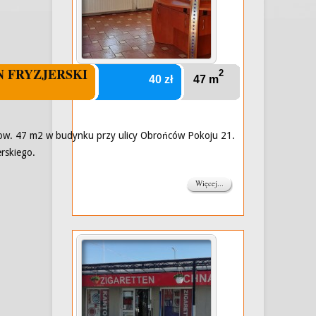
N FRYZJERSKI
2
40 zł
47 m
ow. 47 m2 w budynku przy ulicy Obrońców Pokoju 21.
erskiego.
Więcej...