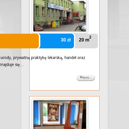
2
30 zł
20 m
n urody, prywatną praktykę lekarską, handel oraz
 znajduje się…
Więcej...