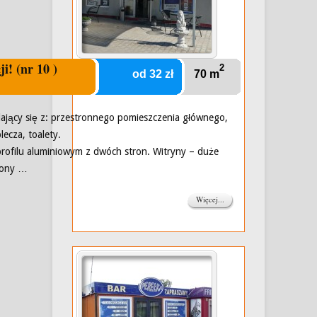
i! (nr 10 )
2
od 32 zł
70 m
dający się z: przestronnego pomieszczenia głównego,
ecza, toalety.
profilu aluminiowym z dwóch stron. Witryny – duże
lony …
Więcej...