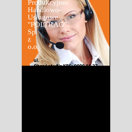
Produkcyjno-
Handlowo-
Usługowe
"POLTRAG"
Sp.
z
o.o.
ul.
Obrońców
Nr KRS: 0000 15 37
Pokoju 21
58
66-620
NIP: 926-13-34-733
Gubin
Regon: 9706 26 501
tel. (68)
455-40-02
WBK S.A. 17 1090
fax. (68)
1548 0000 0000
455-42-04
5401 0942
PEKAO S.A. 49 1240
tel. kom.
6869 1111 0000
791715753
5394 0854
tel. kom.